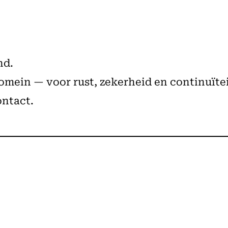
nd.
mein — voor rust, zekerheid en continuïtei
ontact.