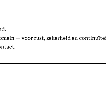
nd.
mein — voor rust, zekerheid en continuïtei
ontact.