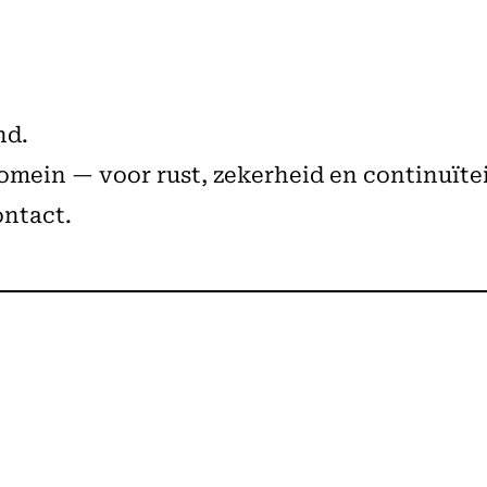
nd.
mein — voor rust, zekerheid en continuïtei
ontact.